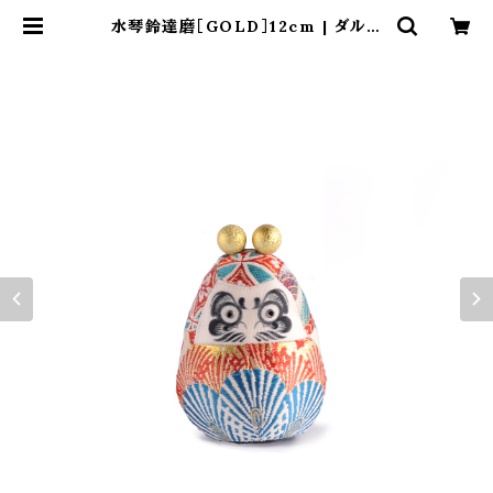
水琴鈴達磨［GOLD］12cm | ダルマ
武藏