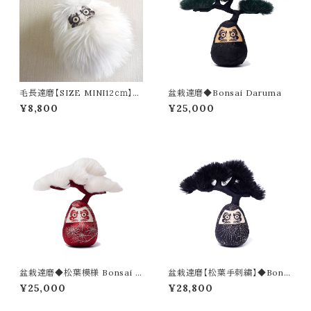
毛長達磨【SIZE MINI12ｃｍ】再
盆栽達磨◆Bonsai Daruma
販可◇八色
¥8,800
¥25,000
盆栽達磨◆松葉模様 Bonsai D
盆栽達磨【松葉手刺繍】◆Bons
aruma
ai Daruma-sashiko
¥25,000
¥28,800