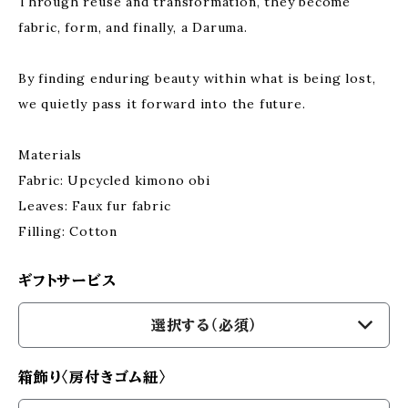
Through reuse and transformation, they become
fabric, form, and finally, a Daruma.
By finding enduring beauty within what is being lost,
we quietly pass it forward into the future.
Materials
Fabric: Upcycled kimono obi
Leaves: Faux fur fabric
Filling: Cotton
ギフトサービス
選択する（必須）
箱飾り〈房付きゴム紐〉