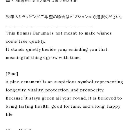
高さ：達磨約11ｃｍ/葉っぱまで約21ｃｍ
※箱入りラッピングご希望の場合はオプションから選択ください。
＿＿＿＿＿＿＿＿＿＿＿＿＿＿＿＿＿＿＿＿
This Bonsai Daruma is not meant to make wishes
come true quickly.
It stands quietly beside you,reminding you that
meaningful things grow with time.
[Pine]
A pine ornament is an auspicious symbol representing
longevity, vitality, protection, and prosperity.
Because it stays green all year round, it is believed to
bring lasting health, good fortune, and a long, happy
life.