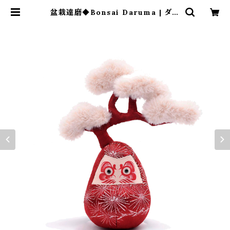
盆栽達磨◆Bonsai Daruma | ダル
マ武藏