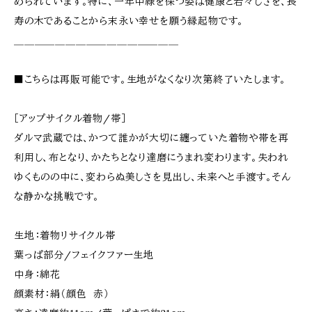
められています。特に、一年中緑を保つ姿は健康と若々しさを、長
寿の木であることから末永い幸せを願う縁起物です。
＿＿＿＿＿＿＿＿＿＿＿＿＿＿＿＿
■こちらは再販可能です。生地がなくなり次第終了いたします。
［アップサイクル着物/帯］
ダルマ武蔵では、かつて誰かが大切に纏っていた着物や帯を再
利用し、布となり、かたちとなり達磨にうまれ変わります。失われ
ゆくものの中に、変わらぬ美しさを見出し、未来へと手渡す。そん
な静かな挑戦です。
生地：着物リサイクル帯
葉っぱ部分/フェイクファー生地
中身：綿花
顔素材：絹（顔色 赤）