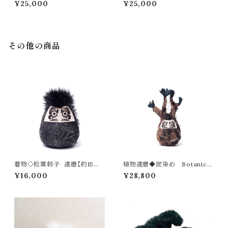
¥25,000
¥25,000
その他の商品
着物◇松葉刺子 達磨【約15㎝】
植物達磨◆泥染め Botanical
ーHand-embroidered Matsu
Daruma[Mad dyed]
¥16,000
¥28,800
ba Sashiko