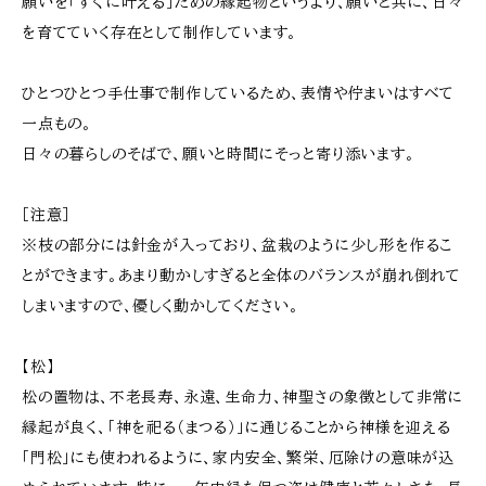
願いを「すぐに叶える」ための縁起物というより、願いと共に、日々
を育てていく存在として制作しています。
ひとつひとつ手仕事で制作しているため、表情や佇まいはすべて
一点もの。
日々の暮らしのそばで、願いと時間にそっと寄り添います。
［注意］
※枝の部分には針金が入っており、盆栽のように少し形を作るこ
とができます。あまり動かしすぎると全体のバランスが崩れ倒れて
しまいますので、優しく動かしてください。
【松】
松の置物は、不老長寿、永遠、生命力、神聖さの象徴として非常に
縁起が良く、「神を祀る（まつる）」に通じることから神様を迎える
「門松」にも使われるように、家内安全、繁栄、厄除けの意味が込