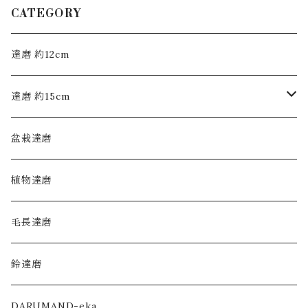
CATEGORY
達磨 約12cm
達磨 約15cm
モヒカン布達磨
盆栽達磨
毛長達磨
植物達磨
毛長達磨
鈴達磨
DARUMAND-eka