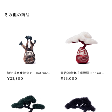
その他の商品
植物達磨◆泥染め Botanical
盆栽達磨◆松葉模様 Bonsai D
Daruma[Mad dyed]
aruma
¥28,800
¥25,000