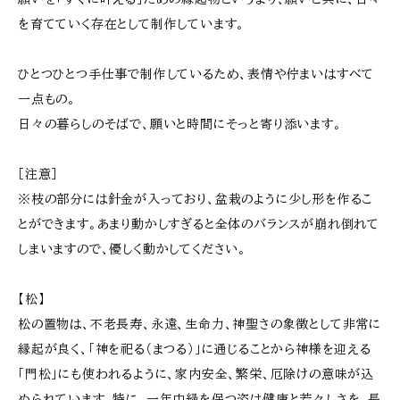
を育てていく存在として制作しています。
ひとつひとつ手仕事で制作しているため、表情や佇まいはすべて
一点もの。
日々の暮らしのそばで、願いと時間にそっと寄り添います。
［注意］
※枝の部分には針金が入っており、盆栽のように少し形を作るこ
とができます。あまり動かしすぎると全体のバランスが崩れ倒れて
しまいますので、優しく動かしてください。
【松】
松の置物は、不老長寿、永遠、生命力、神聖さの象徴として非常に
縁起が良く、「神を祀る（まつる）」に通じることから神様を迎える
「門松」にも使われるように、家内安全、繁栄、厄除けの意味が込
められています。特に、一年中緑を保つ姿は健康と若々しさを、長