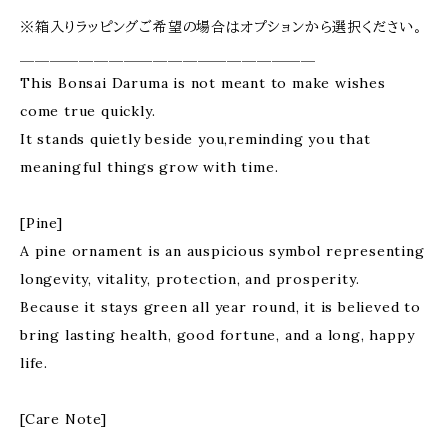
※箱入りラッピングご希望の場合はオプションから選択ください。
＿＿＿＿＿＿＿＿＿＿＿＿＿＿＿＿＿＿＿＿
This Bonsai Daruma is not meant to make wishes
come true quickly.
It stands quietly beside you,reminding you that
meaningful things grow with time.
[Pine]
A pine ornament is an auspicious symbol representing
longevity, vitality, protection, and prosperity.
Because it stays green all year round, it is believed to
bring lasting health, good fortune, and a long, happy
life.
[Care Note]