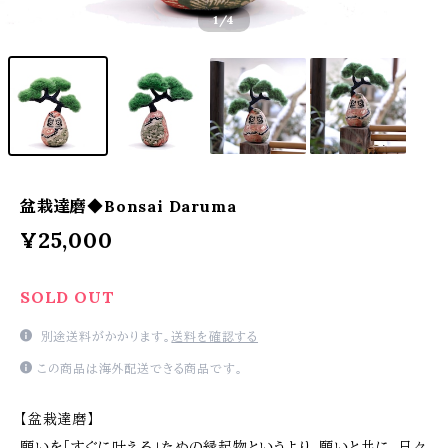
1
/4
盆栽達磨◆Bonsai Daruma
¥25,000
SOLD OUT
別途送料がかかります。
送料を確認する
この商品は海外配送できる商品です。
【盆栽達磨】
願いを「すぐに叶える」ための縁起物というより、願いと共に、日々