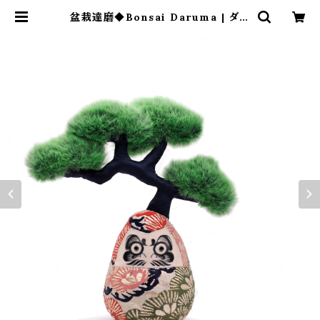
盆栽達磨◆Bonsai Daruma | ダル
マ武藏