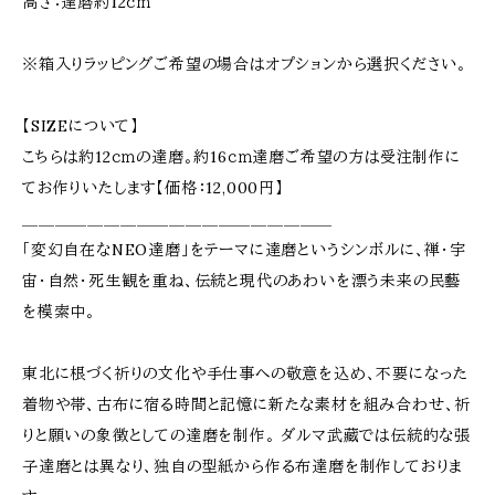
高さ：達磨約12ｃｍ
※箱入りラッピングご希望の場合はオプションから選択ください。
【SIZEについて】
こちらは約12ｃｍの達磨。約16ｃｍ達磨ご希望の方は受注制作に
てお作りいたします【価格：12,000円】
＿＿＿＿＿＿＿＿＿＿＿＿＿＿＿＿＿＿＿
「変幻自在なNEO達磨」をテーマに達磨というシンボルに、禅・宇
宙・自然・死生観を重ね、伝統と現代のあわいを漂う未来の民藝
を模索中。
東北に根づく祈りの文化や手仕事への敬意を込め、不要になった
着物や帯、古布に宿る時間と記憶に新たな素材を組み合わせ、祈
りと願いの象徴としての達磨を制作。 ダルマ武藏では伝統的な張
子達磨とは異なり、独自の型紙から作る布達磨を制作しておりま