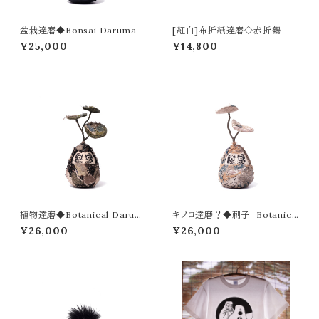
盆栽達磨◆Bonsai Daruma
[紅白]布折紙達磨◇赤折鶴
¥25,000
¥14,800
植物達磨◆Botanical Darum
キノコ達磨？◆刺子 Botanica
a
l Daruma
¥26,000
¥26,000