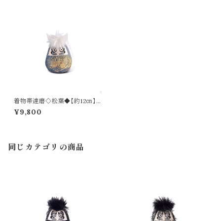
着物帯達磨◇松葉◆【約12㎝】
再販可
¥9,800
同じカテゴリの商品