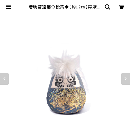
着物帯達磨◇松葉◆【約12㎝】再販可
| ダルマ武藏