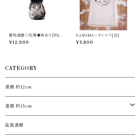
着物達磨◇松葉◆角あり【約12
DARUMA－Tシャツ[白]
㎝】
¥12,000
¥3,800
CATEGORY
達磨 約12cm
達磨 約15cm
モヒカン布達磨
盆栽達磨