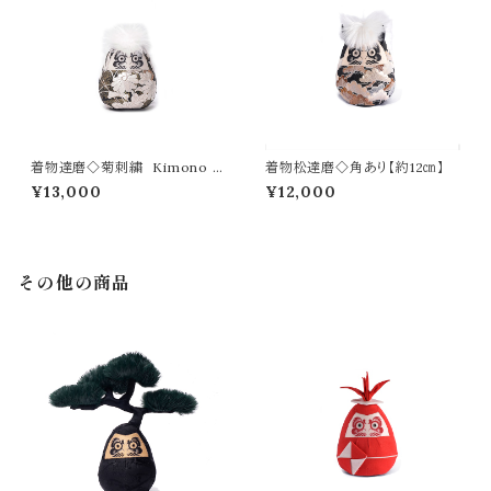
着物達磨◇菊刺繍 Kimono D
着物松達磨◇角あり【約12㎝】
aruma【約12㎝】
¥13,000
¥12,000
その他の商品