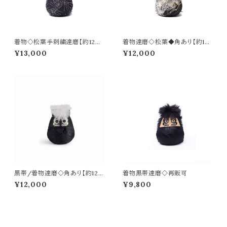
着物◇松葉手刺繍達磨【約12
着物達磨◇松葉◆角あり【約12
㎝】再販可 Hand-embroider
㎝】
¥13,000
¥12,000
ed Matsuba Sashiko
黒帯/着物達磨◇角あり【約12
着物黒帯達磨◇再販可
㎝】再販可
¥12,000
¥9,800