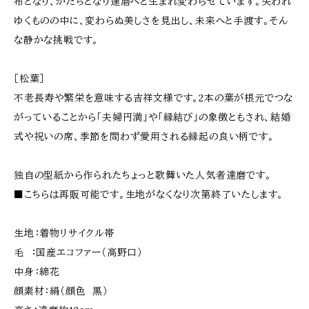
布となり、かたちとなり達磨へと生まれ変わらせています。失われ
ゆくものの中に、変わらぬ美しさを見出し、未来へと手渡す。そん
な静かな挑戦です。
［松葉］
不老長寿や繁栄を意味する吉祥文様です。2本の葉が根元でつな
がっていることから「夫婦円満」や「縁結び」の象徴ともされ、結婚
式や祝いの席、季節を問わず愛用される縁起の良い柄です。
独自の型紙から作られたちょっと歌舞いた人気者達磨です。
■こちらは再販可能です。生地がなくなり次第終了いたします。
生地：着物リサイクル帯
毛 ：国産エコファー（高野口）
中身：綿花
顔素材：絹（顔色 黒）