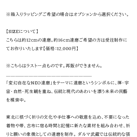
※箱入りラッピングご希望の場合はオプションから選択ください。
【SIZEについて】
こちらは約12ｃｍの達磨。約16ｃｍ達磨ご希望の方は受注制作に
てお作りいたします【価格：12,000円】
※こちらはラスト一点ものです。再販ができません。
＿＿＿＿＿＿＿＿＿＿＿＿＿＿＿＿＿＿＿
「変幻自在なNEO達磨」をテーマに達磨というシンボルに、禅・宇
宙・自然・死生観を重ね、伝統と現代のあわいを漂う未来の民藝
を模索中。
東北に根づく祈りの文化や手仕事への敬意を込め、不要になった
着物や帯、古布に宿る時間と記憶に新たな素材を組み合わせ、祈
りと願いの象徴としての達磨を制作。 ダルマ武藏では伝統的な張