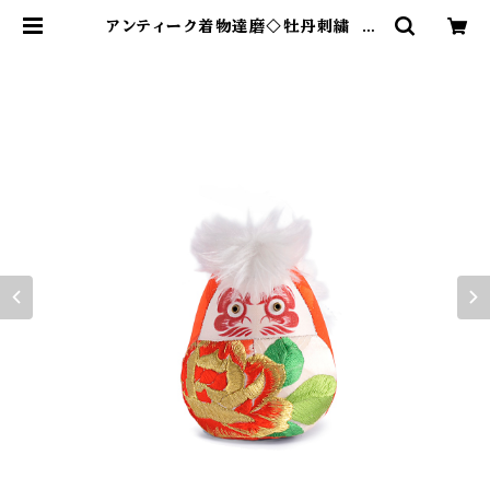
アンティーク着物達磨◇牡丹刺繍 an
tique kimono daruma 【約12㎝】
| ダルマ武藏