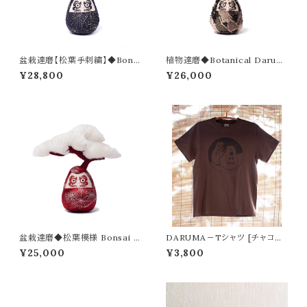
盆栽達磨【松葉手刺繍】◆Bons
植物達磨◆Botanical Darum
ai Daruma-sashiko
a
¥28,800
¥26,000
盆栽達磨◆松葉模様 Bonsai D
DARUMA－Tシャツ [チャコー
aruma
ル]
¥25,000
¥3,800