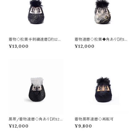
着物◇松葉手刺繍達磨【約12
着物達磨◇松葉◆角あり【約12
㎝】再販可 Hand-embroider
㎝】
¥13,000
¥12,000
ed Matsuba Sashiko
黒帯/着物達磨◇角あり【約12
着物黒帯達磨◇再販可
㎝】再販可
¥12,000
¥9,800