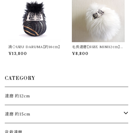
渦◇UZU DARUMA【約16ｃｍ】
毛長達磨【SIZE MINI12ｃｍ】再
販可◇八色
¥13,800
¥8,800
CATEGORY
達磨 約12cm
達磨 約15cm
モヒカン布達磨
盆栽達磨