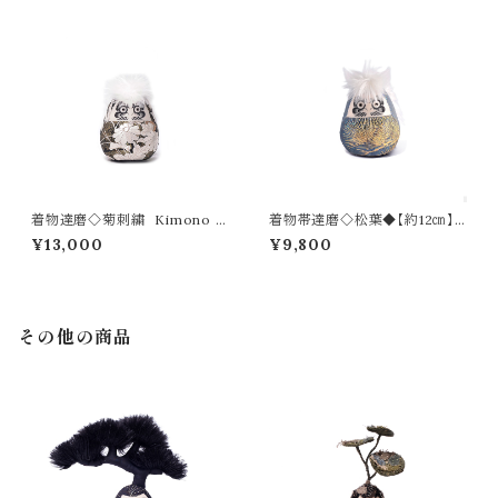
着物達磨◇菊刺繍 Kimono D
着物帯達磨◇松葉◆【約12㎝】
aruma【約12㎝】
再販可
¥13,000
¥9,800
その他の商品