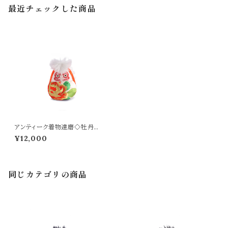
最近チェックした商品
アンティーク着物達磨◇牡丹刺
繍 antique kimono daruma
¥12,000
【約12㎝】
同じカテゴリの商品