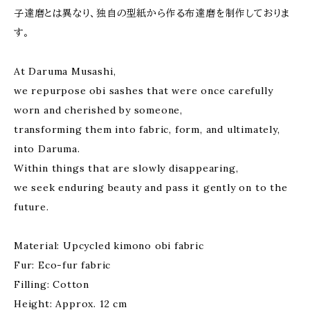
子達磨とは異なり、独自の型紙から作る布達磨を制作しておりま
す。
At Daruma Musashi,
we repurpose obi sashes that were once carefully
worn and cherished by someone,
transforming them into fabric, form, and ultimately,
into Daruma.
Within things that are slowly disappearing,
we seek enduring beauty and pass it gently on to the
future.
Material: Upcycled kimono obi fabric
Fur: Eco-fur fabric
Filling: Cotton
Height: Approx. 12 cm