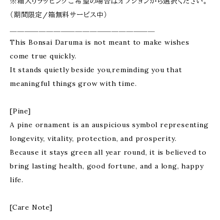
※箱入りラッピングご希望の場合はオプションから選択ください。
（期間限定/箱無料サービス中）
＿＿＿＿＿＿＿＿＿＿＿＿＿＿＿＿＿＿＿＿
This Bonsai Daruma is not meant to make wishes
come true quickly.
It stands quietly beside you,reminding you that
meaningful things grow with time.
[Pine]
A pine ornament is an auspicious symbol representing
longevity, vitality, protection, and prosperity.
Because it stays green all year round, it is believed to
bring lasting health, good fortune, and a long, happy
life.
[Care Note]