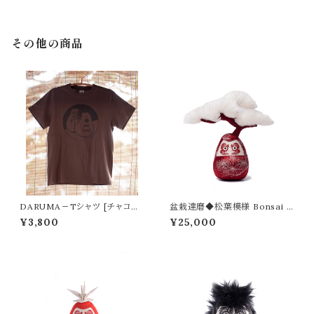
その他の商品
DARUMA－Tシャツ [チャコー
盆栽達磨◆松葉模様 Bonsai D
ル]
aruma
¥3,800
¥25,000