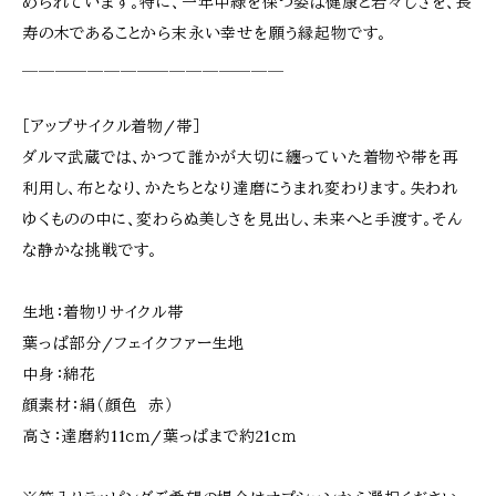
められています。特に、一年中緑を保つ姿は健康と若々しさを、長
寿の木であることから末永い幸せを願う縁起物です。
＿＿＿＿＿＿＿＿＿＿＿＿＿＿＿＿
［アップサイクル着物/帯］
ダルマ武蔵では、かつて誰かが大切に纏っていた着物や帯を再
利用し、布となり、かたちとなり達磨にうまれ変わります。失われ
ゆくものの中に、変わらぬ美しさを見出し、未来へと手渡す。そん
な静かな挑戦です。
生地：着物リサイクル帯
葉っぱ部分/フェイクファー生地
中身：綿花
顔素材：絹（顔色 赤）
高さ：達磨約11ｃｍ/葉っぱまで約21ｃｍ