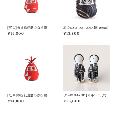
[紅白]布折紙達磨◇白折鶴
渦◇UZU DARUMA【約16ｃｍ】
¥14,800
¥13,800
[紅白]布折紙達磨◇赤折鶴
【DARUMAND】両手ＳＥＴ【約4
6cm！!】
¥14,800
¥25,000