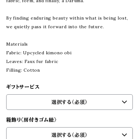
fabric, form, and finally, a Daruma.
By finding enduring beauty within what is being lost,
we quietly pass it forward into the future.
Materials
Fabric: Upcycled kimono obi
Leaves: Faux fur fabric
Filling: Cotton
ギフトサービス
選択する（必須）
箱飾り〈房付きゴム紐〉
選択する（必須）