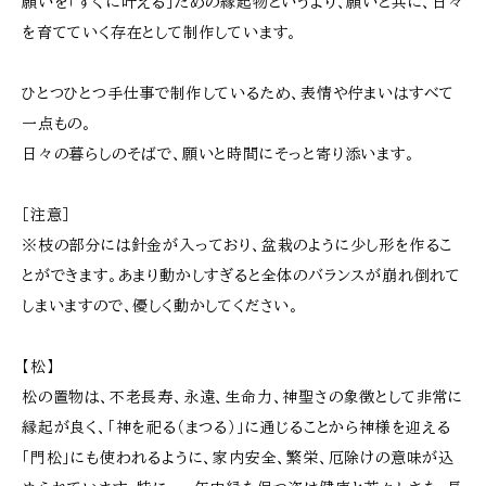
願いを「すぐに叶える」ための縁起物というより、願いと共に、日々
を育てていく存在として制作しています。
ひとつひとつ手仕事で制作しているため、表情や佇まいはすべて
一点もの。
日々の暮らしのそばで、願いと時間にそっと寄り添います。
［注意］
※枝の部分には針金が入っており、盆栽のように少し形を作るこ
とができます。あまり動かしすぎると全体のバランスが崩れ倒れて
しまいますので、優しく動かしてください。
【松】
松の置物は、不老長寿、永遠、生命力、神聖さの象徴として非常に
縁起が良く、「神を祀る（まつる）」に通じることから神様を迎える
「門松」にも使われるように、家内安全、繁栄、厄除けの意味が込